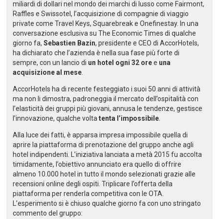
miliardi di dollari nel mondo dei marchi di lusso come Fairmont,
Raffles e Swissotel, l’acquisizione di compagnie di viaggio
private come Travel Keys, Squarebreak e Onefinestay. In una
conversazione esclusiva su The Economic Times di qualche
giorno fa,
Sebastien Bazin
, presidente e CEO di AccorHotels,
ha dichiarato che l’azienda è nella sua fase più forte di
sempre, con un lancio di
un hotel ogni 32 ore
e
una
acquisizione al mese
.
AccorHotels ha di recente festeggiato i suoi 50 anni di attività
ma non li dimostra, padroneggia il mercato dell’ospitalità con
l’elasticità dei gruppi più giovani, annusa le tendenze, gestisce
l’innovazione, qualche volta
tenta l’impossibile
.
Alla luce dei fatti, è apparsa impresa impossibile quella di
aprire la piattaforma di prenotazione del gruppo anche agli
hotel indipendenti. L’iniziativa lanciata a metà 2015 fu accolta
timidamente, l’obiettivo annunciato era quello di offrire
almeno 10.000 hotel in tutto il mondo selezionati grazie alle
recensioni online degli ospiti. Triplicare l’offerta della
piattaforma per renderla competitiva con le OTA.
L’esperimento si è chiuso qualche giorno fa con uno stringato
commento del gruppo: