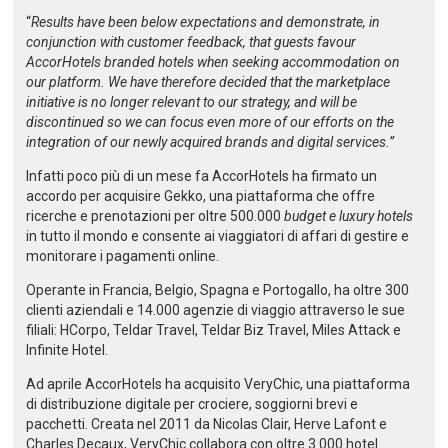
“
Results have been below expectations and demonstrate, in
conjunction with customer feedback, that guests favour
AccorHotels branded hotels when seeking accommodation on
our platform. We have therefore decided that the marketplace
initiative is no longer relevant to our strategy, and will be
discontinued so we can focus even more of our efforts on the
integration of our newly acquired brands and digital services.”
Infatti poco più di un mese fa AccorHotels ha firmato un
accordo per acquisire Gekko, una piattaforma che offre
ricerche e prenotazioni per oltre 500.000
budget e luxury hotels
in tutto il mondo e consente ai viaggiatori di affari di gestire e
monitorare i pagamenti online.
Operante in Francia, Belgio, Spagna e Portogallo, ha oltre 300
clienti aziendali e 14.000 agenzie di viaggio attraverso le sue
filiali: HCorpo, Teldar Travel, Teldar Biz Travel, Miles Attack e
Infinite Hotel.
Ad aprile AccorHotels ha acquisito VeryChic, una piattaforma
di distribuzione digitale per crociere, soggiorni brevi e
pacchetti. Creata nel 2011 da Nicolas Clair, Herve Lafont e
Charles Decaux, VeryChic collabora con oltre 3.000 hotel