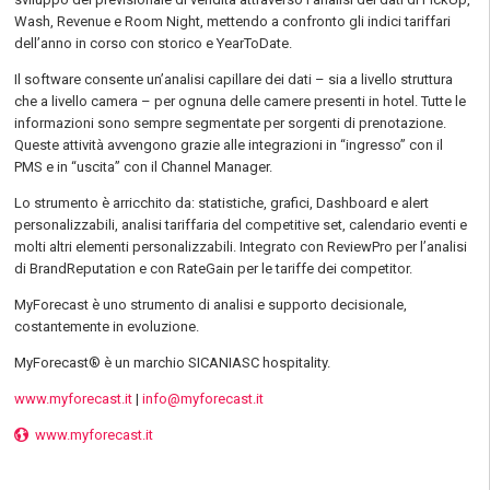
Wash, Revenue e Room Night, mettendo a confronto gli indici tariffari
dell’anno in corso con storico e YearToDate.
Il software consente un’analisi capillare dei dati – sia a livello struttura
che a livello camera – per ognuna delle camere presenti in hotel. Tutte le
informazioni sono sempre segmentate per sorgenti di prenotazione.
Queste attività avvengono grazie alle integrazioni in “ingresso” con il
PMS e in “uscita” con il Channel Manager.
Lo strumento è arricchito da: statistiche, grafici, Dashboard e alert
personalizzabili, analisi tariffaria del competitive set, calendario eventi e
molti altri elementi personalizzabili. Integrato con ReviewPro per l’analisi
di BrandReputation e con RateGain per le tariffe dei competitor.
MyForecast è uno strumento di analisi e supporto decisionale,
costantemente in evoluzione.
MyForecast® è un marchio SICANIASC hospitality.
www.myforecast.it
|
info@myforecast.it
www.myforecast.it