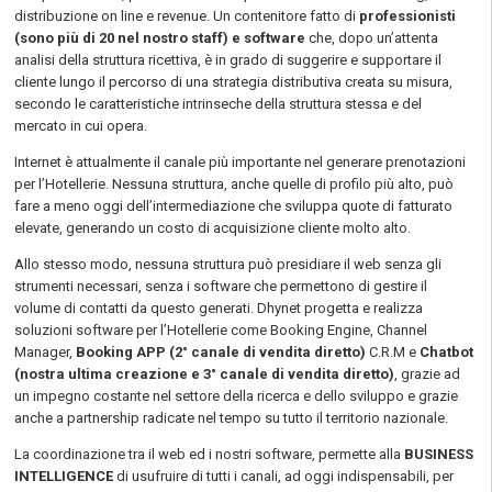
distribuzione on line e revenue. Un contenitore fatto di
professionisti
(sono più di 20 nel nostro staff) e software
che, dopo un’attenta
analisi della struttura ricettiva, è in grado di suggerire e supportare il
cliente lungo il percorso di una strategia distributiva creata su misura,
secondo le caratteristiche intrinseche della struttura stessa e del
mercato in cui opera.
Internet è attualmente il canale più importante nel generare prenotazioni
per l’Hotellerie. Nessuna struttura, anche quelle di profilo più alto, può
fare a meno oggi dell’intermediazione che sviluppa quote di fatturato
elevate, generando un costo di acquisizione cliente molto alto.
Allo stesso modo, nessuna struttura può presidiare il web senza gli
strumenti necessari, senza i software che permettono di gestire il
volume di contatti da questo generati. Dhynet progetta e realizza
soluzioni software per l’Hotellerie come Booking Engine, Channel
Manager,
Booking APP (2° canale di vendita diretto)
C.R.M e
Chatbot
(nostra ultima creazione e 3° canale di vendita diretto)
, grazie ad
un impegno costante nel settore della ricerca e dello sviluppo e grazie
anche a partnership radicate nel tempo su tutto il territorio nazionale.
La coordinazione tra il web ed i nostri software, permette alla
BUSINESS
INTELLIGENCE
di usufruire di tutti i canali, ad oggi indispensabili, per