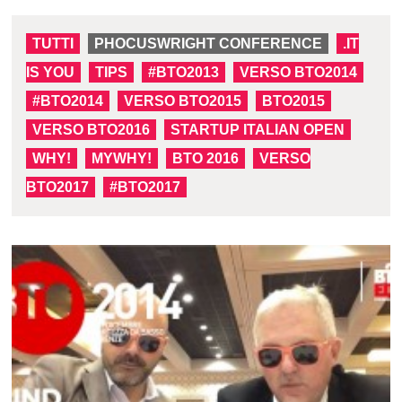
TUTTI
PHOCUSWRIGHT CONFERENCE
.IT
IS YOU
TIPS
#BTO2013
VERSO BTO2014
#BTO2014
VERSO BTO2015
BTO2015
VERSO BTO2016
STARTUP ITALIAN OPEN
WHY!
MYWHY!
BTO 2016
VERSO
BTO2017
#BTO2017