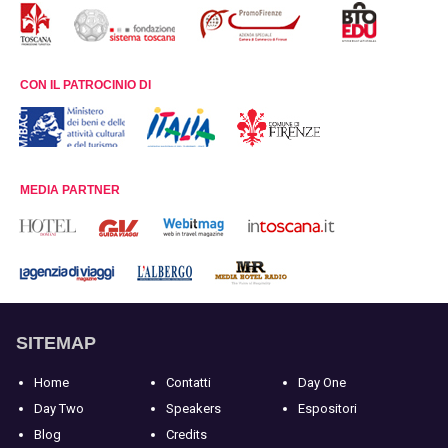
CON IL PATROCINIO DI
MEDIA PARTNER
SITEMAP
Home
Contatti
Day One
Day Two
Speakers
Espositori
Blog
Credits