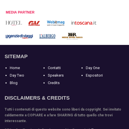
MEDIA PARTNER
SITEMAP
Home
Contatti
Day One
Day Two
Speakers
Espositori
Blog
Credits
DISCLAIMERS & CREDITS
Tutti i contenuti di questo website sono liberi da copyright. Sei invitato
caldamente a COPIARE e a fare SHARING di tutto quello che trovi
interessante.